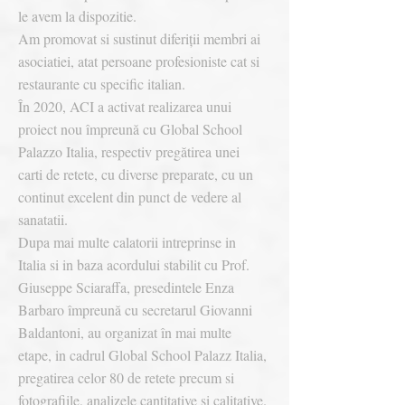
le avem la dispozitie.
Am promovat si sustinut diferiții membri ai
asociatiei, atat persoane profesioniste cat si
restaurante cu specific italian.
În 2020, ACI a activat realizarea unui
proiect nou împreună cu Global School
Palazzo Italia, respectiv pregătirea unei
carti de retete, cu diverse preparate, cu un
continut excelent din punct de vedere al
sanatatii.
Dupa mai multe calatorii intreprinse in
Italia si in baza acordului stabilit cu Prof.
Giuseppe Sciaraffa, presedintele Enza
Barbaro împreună cu secretarul Giovanni
Baldantoni, au organizat în mai multe
etape, in cadrul Global School Palazz Italia,
pregatirea celor 80 de retete precum si
fotografiile, analizele cantitative si calitative.