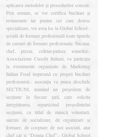
aplicarea metodelor și procedurilor corecte.
Prin urmare, se vor certifica bucătari și
restaurante iar pentru cei care doresc
specializare, vor avea loc la Global School -
școală de formare profesională toate tipurile
de cursuri de formare profesionala: bucatar,
chef, pizzar, cofetar-patiser, somelier.
-
Associazione Cuochi Italiani, va participa
la evenimente organizate de Marketing
Italian Food împreună cu proprii bucătari
profesionisti.
- asociația va putea deschide
SECTIUNI, numind un președinte de
secţiune în fiecare țară, care solicita
înregistrarea, repartizând președintelui
secțiunii, cu titlul de muncă voluntară,
sarcini de socializare, de organizare și
formare, de cooptare de noi asociati, atat
chef cat si “Donna Chef”.
- Global School