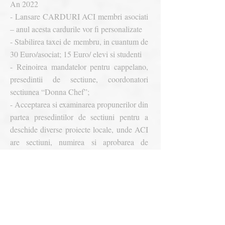
An 2022
- Lansare CARDURI ACI membri asociati
– anul acesta cardurile vor fi personalizate
- Stabilirea taxei de membru, in cuantum de
30 Euro/asociat; 15 Euro/ elevi si studenti
- Reinoirea mandatelor pentru cappelano,
presedintii de sectiune, coordonatori
sectiunea “Donna Chef”;
- Acceptarea si examinarea propunerilor din
partea presedintilor de sectiuni pentru a
deschide diverse proiecte locale, unde ACI
are sectiuni, numirea si aprobarea de
coordonatori de proiecte, Donna Chef,
Divizia Tineret si propuneri pentru diverse
activitati cu amatori iubitori de bucatarie,
alte activitati cu tematici gastronomice.
- Continuarea proiectelor incepute in anul
2021 – “Bucataria Euro Mediteraneeana,