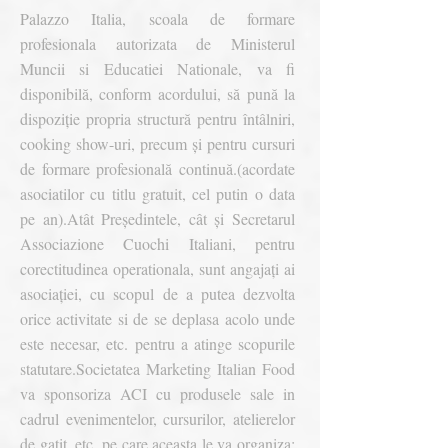
Palazzo Italia, scoala de formare
profesionala autorizata de Ministerul
Muncii si Educatiei Nationale, va fi
disponibilă, conform acordului, să pună la
dispoziție propria structură pentru întâlniri,
cooking show-uri, precum și pentru cursuri
de formare profesională continuă.(acordate
asociatilor cu titlu gratuit, cel putin o data
pe an).
Atât Președintele, cât și Secretarul
Associazione Cuochi Italiani, pentru
corectitudinea operationala, sunt angajați ai
asociației, cu scopul de a putea dezvolta
orice activitate si de se deplasa acolo unde
este necesar, etc. pentru a atinge scopurile
statutare.
Societatea Marketing Italian Food
va sponsoriza ACI cu produsele sale in
cadrul evenimentelor, cursurilor, atelierelor
de gatit, etc. pe care aceasta le va organiza;