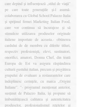
care depind și influențează „stilul de viață”
pe care toate generațiile și-l asumă
-
colaborarea cu Global School Palazzo Italia
și sprijinul firmei Marketing Italian Food,
care vor continua să încurajeze și să
stimuleze utilizarea produselor originale
italiene importate de aceasta.
- obtinerea
cardului de de membru cu diferite titluri,
respectiv profesioniști, elevi, sustinatori,
onorifici, amatori, Donna Chef, din toată
Europa de Est va asigura răspândirea
culturii gustului italian, precum și pregătirea
grupului de evaluare a restaurantelor care
îndeplinesc cerinţele, cu marca „Origini
Italiane”. ”
- programul menționat anterior,
susținut de Palazzo Italia, își propune să
îmbunătățească calitatea și autenticitatea
produselor, profesionalismul rețetelor și