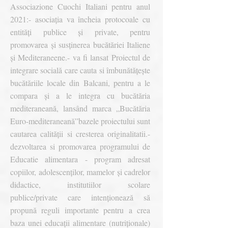
Associazione Cuochi Italiani pentru anul
2021:
- asociația va încheia protocoale cu
entități publice și private, pentru
promovarea și susținerea bucătăriei Italiene
și Mediteraneene.
- va fi lansat Proiectul de
integrare socială care cauta si îmbunătățește
bucătăriile locale din Balcani, pentru a le
compara și a le integra cu bucătăria
mediteraneană, lansând marca „Bucătăria
Euro-mediteraneană”
bazele proiectului sunt
cautarea calităţii si cresterea originalitatii.
-
dezvoltarea si promovarea programului de
Educatie alimentara - program adresat
copiilor, adolescenților, mamelor și cadrelor
didactice, institutiilor scolare
publice/private care intenționează să
propună reguli importante pentru a crea
baza unei educații alimentare (nutriționale)