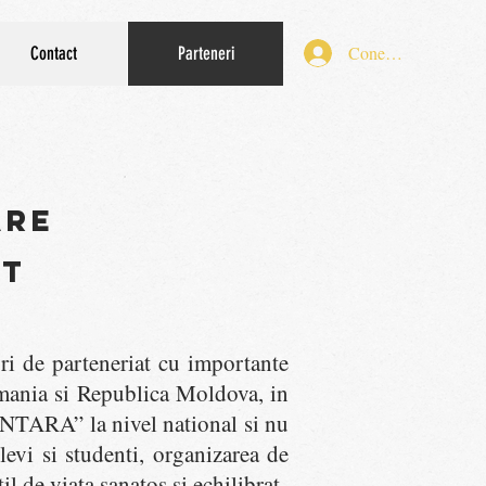
Conectează-te
Contact
Parteneri
ARE
AT
uri de parteneriat cu importante
Romania si Republica Moldova, in
NTARA” la nivel national si nu
evi si studenti, organizarea de
 de viata sanatos si echilibrat.