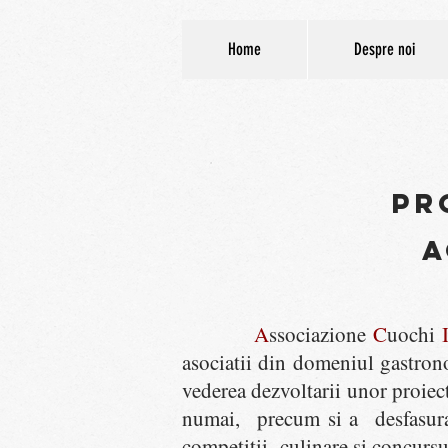
Home
Despre noi
PR
A
A
ssociazione
C
uochi
asociatii din domeniul gastrono
vederea dezvoltarii unor proi
numai, precum si a desfasurari
competitii culinare si concursur