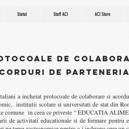
Statut
Staff ACI
ACI Store
OTOCOALE DE COLABOR
CORDURI DE PARTENERI
I
taliani a incheiat protocoale de colaborare si acord
mic, institutii scolare si universitati de stat din 
ecte comune in ceea ce priveste “ EDUCATIA ALIME
i de activitati educationale si de formare pentru el
i pe teme gastronomice pentru a-i indruma spre un stil