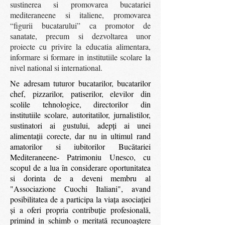
sustinerea si promovarea bucatariei
mediteraneene si italiene, promovarea
“figurii bucatarului” ca promotor de
sanatate, precum si dezvoltarea unor
proiecte cu privire la educatia alimentara,
informare si formare in institutiile scolare la
nivel national si international.
Ne adresam tuturor bucatarilor, bucatarilor
chef, pizzarilor, patiserilor, elevilor din
scolile tehnologice, directorilor din
institutiile scolare, autoritatilor, jurnalistilor,
sustinatori ai gustului, adepţi ai unei
alimentaţii corecte, dar nu in ultimul rand
amatorilor si iubitorilor Bucătariei
Mediteraneene- Patrimoniu Unesco, cu
scopul de a lua în considerare oportunitatea
si dorinta de a deveni membru al
"Associazione Cuochi Italiani", avand
posibilitatea de a participa la viaţa asociaţiei
şi a oferi propria contribuţie profesională,
primind in schimb o meritată recunoaştere