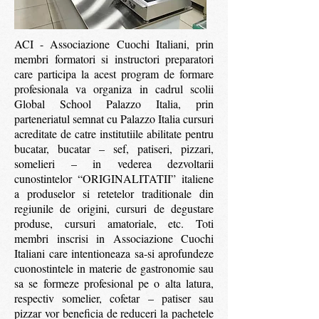
ACI - Associazione Cuochi Italiani, prin
membri formatori si instructori preparatori
care participa la acest program de formare
profesionala va organiza in cadrul scolii
Global School Palazzo Italia, prin
parteneriatul semnat cu Palazzo Italia cursuri
acreditate de catre institutiile abilitate pentru
bucatar, bucatar – sef, patiseri, pizzari,
somelieri – in vederea dezvoltarii
cunostintelor “ORIGINALITATII” italiene
a produselor si retetelor traditionale din
regiunile de origini, cursuri de degustare
produse, cursuri amatoriale, etc. Toti
membri inscrisi in Associazione Cuochi
Italiani care intentioneaza sa-si aprofundeze
cuonostintele in materie de gastronomie sau
sa se formeze profesional pe o alta latura,
respectiv somelier, cofetar – patiser sau
pizzar vor beneficia de reduceri la pachetele