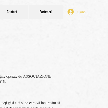
Conectează-te
Contact
Parteneri
aplicațiile operate de ASSOCIAZIONE
CI).
uteți găsi aici și pe care vă încurajăm să
ția datelor personale, toate scopurile