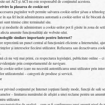
site-uri ACI și ACI nu este responsabil de conținutul acestora.
rivire la plasarea de cookie-uri
u accesarea paginilor web permite salvarea cookie-urilor și/sau a tehnolog
e în așa fel încât administrarea automată a cookie-urilor să fie blocată d
ri sunt trimise către terminalul său.
ile și modurile de administrare a cookie-urilor pot fi găsite în zona de set
 afecta anumite funcționalități ale website-ului.
hnologiile similare importante pentru Internet?
re reprezintă un punct central al funcționării eficiente a Internetului, a
ințelor și intereselor fiecărui utilizator. Refuzarea sau dezactivarea cook
.
 că nu veți mai primi, cu respectarea legislației, publicitate online – c
., evidențiate prin comportamentul de navigare.
e cookie-urilor (care nu necesită autentificarea unui utilizator prin inte
lor utilizatorului – categorii de produse și servicii.
or
ilor privind conținutul pe Internet (opțiuni family mode, funcții de safe s
lamelor – limitarea numărului de afișări a unei reclame pentru un anumit u
tru utilizator.
racteristicilor de analiză – cum ar fi confirmarea unui anumit nivel de t