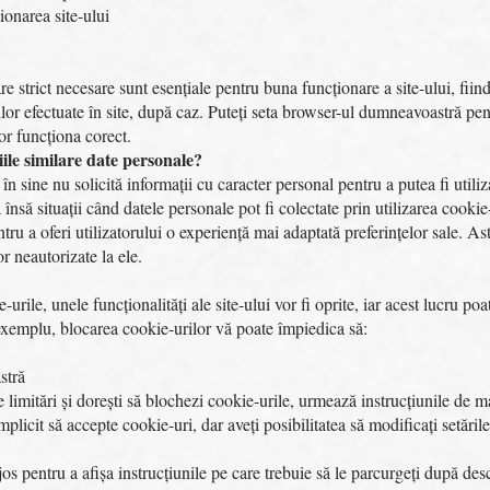
ionarea site-ului
re strict necesare sunt esențiale pentru buna funcționare a site-ului, fii
ilor efectuate în site, după caz. Puteți seta browser-ul dumneavoastră pent
or funcționa corect.
iile similare date personale?
n sine nu solicită informații cu caracter personal pentru a putea fi utiliza
ă însă situații când datele personale pot fi colectate prin utilizarea cookie
ntru a oferi utilizatorului o experiență mai adaptată preferințelor sale. As
r neautorizate la ele.
e-urile, unele funcționalități ale site‑ului vor fi oprite, iar acest lucru p
e exemplu, blocarea cookie-urilor vă poate împiedica să:
stră
e limitări și dorești să blochezi cookie-urile, urmează instrucțiunile de ma
licit să accepte cookie-uri, dar aveți posibilitatea să modificați setăril
jos pentru a afișa instrucțiunile pe care trebuie să le parcurgeți după de