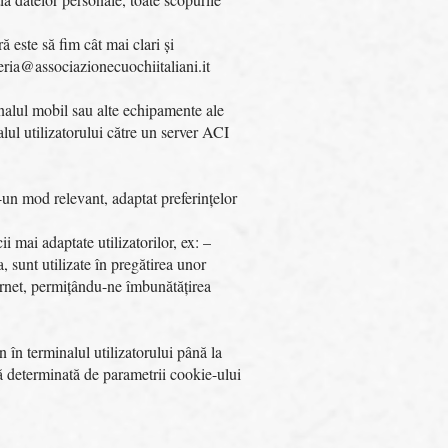
 este să fim cât mai clari și
teria@associazionecuochiitaliani.it
inalul mobil sau alte echipamente ale
alul utilizatorului către un server ACI
r-un mod relevant, adaptat preferințelor
i mai adaptate utilizatorilor, ex: –
, sunt utilizate în pregătirea unor
ternet, permițându-ne îmbunătățirea
 în terminalul utilizatorului până la
dă determinată de parametrii cookie-ului