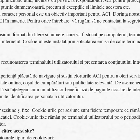
pturile dumneavoastră, precum și excepțiile și limitele acestora etc.
 caracter personal este un obiectiv important pentru ACI. Dorința noastră
CI în materie. Pentru orice întrebare, vă rugăm să ne contactați la segre
siuni, format din litere și numere, care va fi stocat pe computerul, term
 internetul. Cookie-ul este instalat prin solicitarea emisă de către termin
l recunoașterea terminalului utilizatorului și prezentarea conținutului înt
periență plăcută de navigare și susțin eforturile ACI pentru a oferi servici
litate online, coșul de cumpărături sau publicitate relevantă. De asemenea
ută să înțelegem cum un utilizator beneficiază de paginile noastre de in
rmite identificarea personală a utilizatorului.
 sesiune și fixe. Cookie-urile per sesiune sunt fișiere temporare ce rămân
icației. Cookie-urile fixe rămân pe terminalul utilizatorului pe o perioa
tor.
 către acest site?
toarele tipuri de cookie-uri: