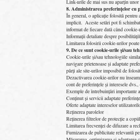
Link-urile de mai sus nu aparțin unor 
8. Administrarea preferințelor cu p
În general, o aplicație folosită pentr
implicit. Aceste setări pot fi schimbat
informat de fiecare dată când cookie-u
Informații detaliate despre posibilităț
Limitarea folosirii cookie-urilor poate
9. De ce sunt cookie-urile și/sau te
Cookie-urile și/sau tehnologiile simila
navigare prietenoase și adaptate prefer
părți ale site-urilor imposibil de folosit
Dezactivarea cookie-urilor nu înseamnă
cont de preferințele și interesele dvs
Exemple de întrebuințări importante al
Conținut și servicii adaptate preferințe
Oferte adaptate intereselor utilizatoril
Reținerea parolelor
Reținerea filtrelor de protecție a copi
Limitarea frecvenței de difuzare a rec
Furnizarea de publicitate relevantă pen
Măsurarea, optimizarea și adaptarea ca