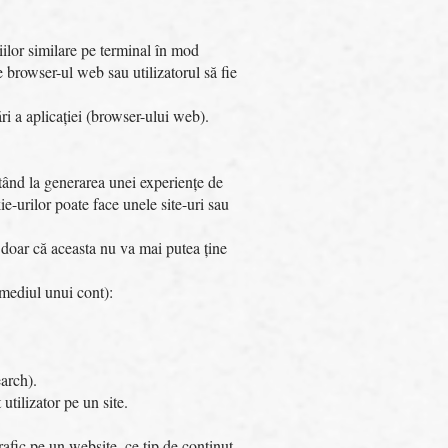
iilor similare pe terminal în mod
e browser-ul web sau utilizatorul să fie
ări a aplicației (browser-ului web).
jutând la generarea unei experiențe de
ie-urilor poate face unele site-uri sau
i doar că aceasta nu va mai putea ține
rmediul unui cont):
earch).
tilizator pe un site.
rafic pe un website, ce tip de conținut