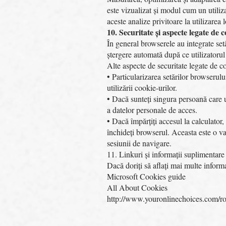
este vizualizat și modul cum un utiliz
aceste analize privitoare la utilizarea l
10. Securitate și aspecte legate de c
În general browserele au integrate setă
ștergere automată după ce utilizatorul 
Alte aspecte de securitate legate de c
• Particularizarea setărilor browserulu
utilizării cookie-urilor.
• Dacă sunteți singura persoană care u
a datelor personale de acces.
• Dacă împărțiți accesul la calculator
închideți browserul. Aceasta este o var
sesiunii de navigare.
11. Linkuri și informații suplimentare 
Dacă doriți să aflați mai multe inform
Microsoft Cookies guide
All About Cookies
http://www.youronlinechoices.com/ro