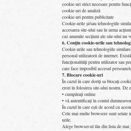
cookie-uri strict necesare pentru funcț
cookie-uri de analiză
cookie-uri pentru publicitate
Cookie-urile și/sau tehnologiile simila
accesarea site-ului sau în urma acțiun
caz anumite secțiuni ale site-ului nu v
6. Conțin cookie-urile sau tehnolog
Cookie-urile sau tehnologiile similare î
personal utilizatorii de internet. Exist
funcționalități pentru utilizator sau pe
care face imposibil accesul persoanelo
7. Blocare cookie-uri
În cazul în care doriți sa blocați cooki
erori în folosirea site-ului nostru. D
• cumpărați online
• vă autentificați în contul dumneavoa
În cazul în care ești de acord cu acest
Cele mai multe browsere sunt setate imp
urile.
Alege browser-ul tău din lista de mai 