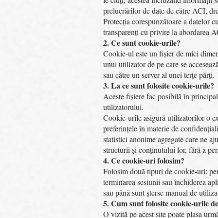
prelucrărilor de date de către ACI, dre
Protecția corespunzătoare a datelor cu
transparenți cu privire la abordarea A
2. Ce sunt cookie-urile?
Cookie-ul este un fișier de mici dimen
unui utilizator de pe care se accesează
sau către un server al unei terțe părți.
3. La ce sunt folosite cookie-urile?
Aceste fișiere fac posibilă în principa
utilizatorului.
Cookie-urile asigură utilizatorilor o ex
preferințele în materie de confidenția
statistici anonime agregate care ne aj
structurii și conținutului lor, fără a pe
4. Ce cookie-uri folosim?
Folosim două tipuri de cookie-uri: per
terminarea sesiunii sau închiderea apl
sau până sunt șterse manual de utiliza
5. Cum sunt folosite cookie-urile de
O vizită pe acest site poate plasa urmă