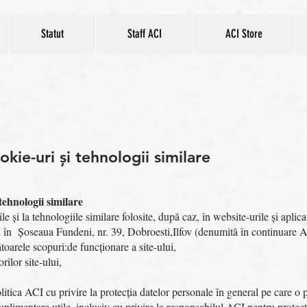
Statut
Staff ACI
ACI Store
ookie-uri și tehnologii similare
 tehnologii similare
rile și la tehnologiile similare folosite, după caz, în website-urile și 
 Șoseaua Fundeni, nr. 39, Dobroesti,Ilfov (denumită în continuare A
toarele scopuri:de funcționare a site-ului,
ilor site-ului,
itica ACI cu privire la protecția datelor personale în general pe care o p
 suplimentare utile, inclusiv cu privire la responsabilul ACI pentru protec