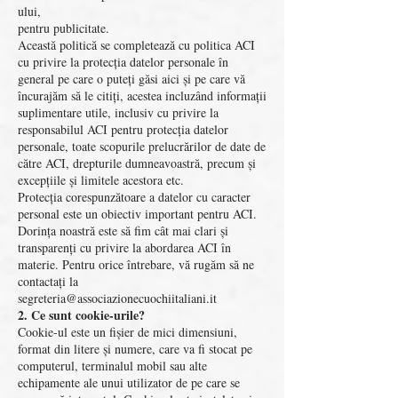
ului,
pentru publicitate.
Această politică se completează cu politica ACI
cu privire la protecția datelor personale în
general pe care o puteți găsi aici și pe care vă
încurajăm să le citiți, acestea incluzând informații
suplimentare utile, inclusiv cu privire la
responsabilul ACI pentru protecția datelor
personale, toate scopurile prelucrărilor de date de
către ACI, drepturile dumneavoastră, precum și
excepțiile și limitele acestora etc.
Protecția corespunzătoare a datelor cu caracter
personal este un obiectiv important pentru ACI.
Dorința noastră este să fim cât mai clari și
transparenți cu privire la abordarea ACI în
materie. Pentru orice întrebare, vă rugăm să ne
contactați la
segreteria@associazionecuochiitaliani.it
2. Ce sunt cookie-urile?
Cookie-ul este un fișier de mici dimensiuni,
format din litere și numere, care va fi stocat pe
computerul, terminalul mobil sau alte
echipamente ale unui utilizator de pe care se