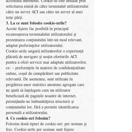
accesează internetul. Cookie-ul este instalat prin
solicitarea emisă de către terminalul utilizatorului
către un server ACI sau către un server al unei
terțe părți.
3. La ce sunt folosite cookie-urile?
Aceste fișiere fac posibilă în principal
recunoașterea terminalului utilizatorului și
prezentarea conținutului într-un mod relevant,
adaptat preferințelor utilizatorului.
Cookie-urile asigură utilizatorilor o experiență
plăcută de navigare și susțin eforturile ACI
pentru a oferi servicii mai adaptate utilizatorilor,
ex: – preferințele în materie de confidențialitate
online, coșul de cumpărături sau publicitate
relevantă. De asemenea, sunt utilizate în
pregătirea unor statistici anonime agregate care
ne ajută să înțelegem cum un utilizator
beneficiază de paginile noastre de internet,
permițându-ne îmbunătățirea structurii și
conținutului lor, fără a permite identificarea
personală a utilizatorului.
4. Ce cookie-uri folosim?
Folosim două tipuri de cookie-uri: per sesiune și
fixe. Cookie-urile per sesiune sunt fișiere