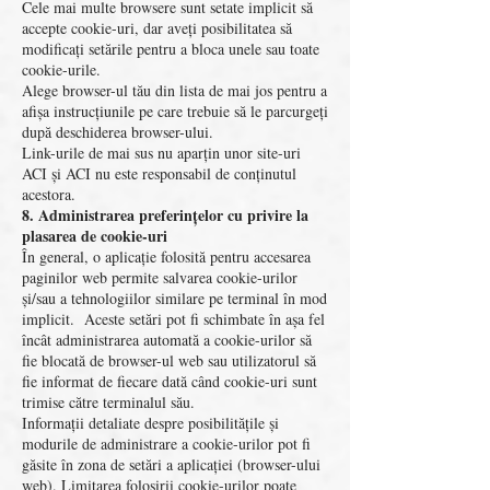
Cele mai multe browsere sunt setate implicit să
accepte cookie-uri, dar aveți posibilitatea să
modificați setările pentru a bloca unele sau toate
cookie-urile.
Alege browser-ul tău din lista de mai jos pentru a
afișa instrucțiunile pe care trebuie să le parcurgeți
după deschiderea browser-ului.
Link-urile de mai sus nu aparțin unor site-uri
ACI și ACI nu este responsabil de conținutul
acestora.
8. Administrarea preferințelor cu privire la
plasarea de cookie-uri
În general, o aplicație folosită pentru accesarea
paginilor web permite salvarea cookie-urilor
și/sau a tehnologiilor similare pe terminal în mod
implicit. Aceste setări pot fi schimbate în așa fel
încât administrarea automată a cookie-urilor să
fie blocată de browser-ul web sau utilizatorul să
fie informat de fiecare dată când cookie-uri sunt
trimise către terminalul său.
Informații detaliate despre posibilitățile și
modurile de administrare a cookie-urilor pot fi
găsite în zona de setări a aplicației (browser-ului
web). Limitarea folosirii cookie-urilor poate