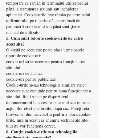
temporare ce rămân în terminalul utilizatorului
până la terminarea sesiunii sau închiderea
aplicației. Cookie-urile fixe rămân pe terminalul
utilizatorului pe o perioadă determinată de
parametrii cookie-ului sau până sunt șterse
manual de utilizator.
5. Cum sunt folosite cookie-urile de către
acest site?
O vizită pe acest site poate plasa următoarele
tipuri de cookie-uri:
cookie-uri strict necesare pentru funcționarea
site-ului
cookie-uri de analiză
cookie-uri pentru publicitate
Cookie-urile și/sau tehnologiile similare strict
necesare sunt esențiale pentru buna funcționare a
site-ului, fiind setate pe dispozitivul
dumneavoastră la accesarea site-ului sau în urma
acțiunilor efectuate în site, după caz. Puteți seta
browser-ul dumneavoastră pentru a bloca cookie-
urile, însă în acest caz anumite secțiuni ale site-
ului nu vor funcționa corect.
6. Conțin cookie-urile sau tehnologiile
similare date personale?