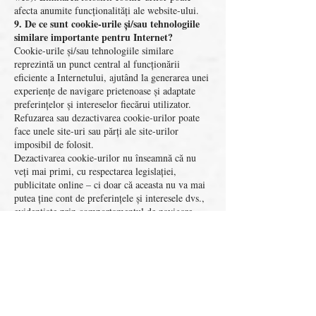
afecta anumite funcționalități ale website-ului.
9. De ce sunt cookie-urile și/sau tehnologiile
similare importante pentru Internet?
Cookie-urile și/sau tehnologiile similare
reprezintă un punct central al funcționării
eficiente a Internetului, ajutând la generarea unei
experiențe de navigare prietenoase și adaptate
preferințelor și intereselor fiecărui utilizator.
Refuzarea sau dezactivarea cookie-urilor poate
face unele site-uri sau părți ale site-urilor
imposibil de folosit.
Dezactivarea cookie-urilor nu înseamnă că nu
veți mai primi, cu respectarea legislației,
publicitate online – ci doar că aceasta nu va mai
putea ține cont de preferințele și interesele dvs.,
evidențiate prin comportamentul de navigare.
Exemple de întrebuințări importante ale cookie-
urilor (care nu necesită autentificarea unui
utilizator prin intermediul unui cont):
Conținut și servicii adaptate preferințelor
utilizatorului – categorii de produse și servicii.
Oferte adaptate intereselor utilizatorilor
Reținerea parolelor