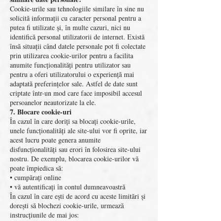
Cookie-urile sau tehnologiile similare în sine nu
solicită informații cu caracter personal pentru a
putea fi utilizate și, în multe cazuri, nici nu
identifică personal utilizatorii de internet. Există
însă situații când datele personale pot fi colectate
prin utilizarea cookie-urilor pentru a facilita
anumite funcționalități pentru utilizator sau
pentru a oferi utilizatorului o experiență mai
adaptată preferințelor sale. Astfel de date sunt
criptate într-un mod care face imposibil accesul
persoanelor neautorizate la ele.
7. Blocare cookie-uri
În cazul în care doriți sa blocați cookie-urile,
unele funcționalități ale site‑ului vor fi oprite, iar
acest lucru poate genera anumite
disfuncționalități sau erori în folosirea site-ului
nostru. De exemplu, blocarea cookie-urilor vă
poate împiedica să:
• cumpărați online
• vă autentificați în contul dumneavoastră
În cazul în care ești de acord cu aceste limitări și
dorești să blochezi cookie-urile, urmează
instrucțiunile de mai jos: