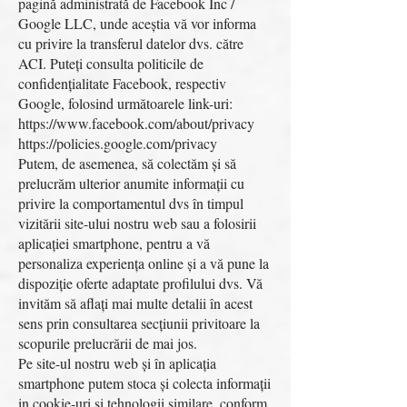
pagină administrată de Facebook Inc /
Google LLC, unde aceștia vă vor informa
cu privire la transferul datelor dvs. către
ACI. Puteți consulta politicile de
confidențialitate Facebook, respectiv
Google, folosind următoarele link-uri:
https://www.facebook.com/about/privacy
https://policies.google.com/privacy
Putem, de asemenea, să colectăm și să
prelucrăm ulterior anumite informații cu
privire la comportamentul dvs în timpul
vizitării site-ului nostru web sau a folosirii
aplicației smartphone, pentru a vă
personaliza experiența online și a vă pune la
dispoziție oferte adaptate profilului dvs. Vă
invităm să aflați mai multe detalii în acest
sens prin consultarea secțiunii privitoare la
scopurile prelucrării de mai jos.
Pe site-ul nostru web și în aplicația
smartphone putem stoca și colecta informații
in cookie-uri și tehnologii similare, conform