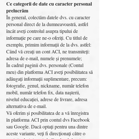
Ce categorii de date cu caracter personal
prelucrăm
În general, colectăm datele dvs. cu caracter
personal direct de la dumneavoastră, astfel
încât aveți controlul asupra tipului de
informație pe care ne-o oferiți. Cu titlul de
exemplu, primim informații de la dvs. astfel:
Când vă creați un cont ACI, ne transmiteți:
adresa de e-mail, numele și prenumele;
În cadrul paginii dvs. personale (Contul
meu) din platforma ACI aveți posibilitatea să
adăugați informații suplimentare, precum:
fotografie, genul, nickname, număr telefon
mobil, număr telefon fix, data nașterii,
nivelul educației, adrese de livrare, adresa
alternativa de e-mail.
Vă oferim și posibilitatea de a vă înregistra
în platforma ACI prin contul dvs Facebook
sau Google. Dacă optați pentru una dintre
aceste variante, veți fi direcționați către o