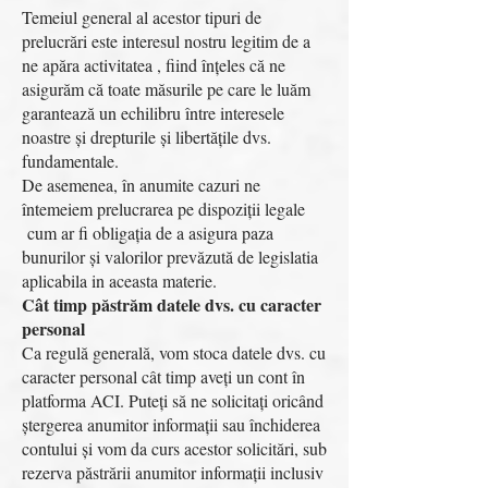
Temeiul general al acestor tipuri de
prelucrări este interesul nostru legitim de a
ne apăra activitatea , fiind înțeles că ne
asigurăm că toate măsurile pe care le luăm
garantează un echilibru între interesele
noastre și drepturile și libertățile dvs.
fundamentale.
De asemenea, în anumite cazuri ne
întemeiem prelucrarea pe dispoziții legale
cum ar fi obligația de a asigura paza
bunurilor și valorilor prevăzută de legislatia
aplicabila in aceasta materie.
Cât timp păstrăm datele dvs. cu caracter
personal
Ca regulă generală, vom stoca datele dvs. cu
caracter personal cât timp aveți un cont în
platforma ACI. Puteți să ne solicitați oricând
ștergerea anumitor informații sau închiderea
contului și vom da curs acestor solicitări, sub
rezerva păstrării anumitor informații inclusiv