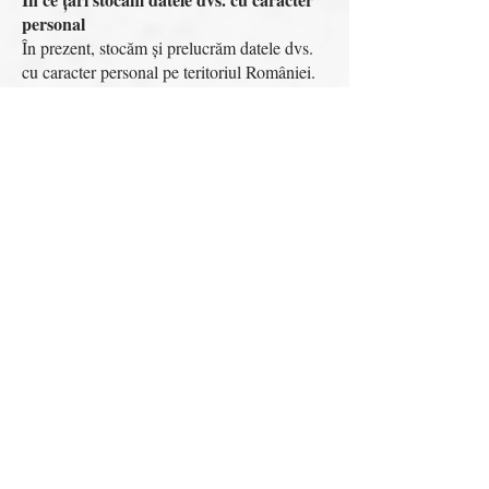
personal
În prezent, stocăm și prelucrăm datele dvs.
cu caracter personal pe teritoriul României.
Cum protejăm securitatea datelor dvs. cu
caracter personal
Ne angajăm să asigurăm securitatea datelor
cu caracter personal prin implementarea
unor măsuri tehnice și organizatorice
adecvate, conform standardelor industriei.
Transmisia datelor dvs. cu caracter personal
se face folosind algoritmi de criptare de
ultimă generație si le stocam pe servere
securizate, asigurând in acelasi timp
redundanța datelor.
În ciuda măsurilor luate pentru a proteja
datele dvs. cu caracter personal, vă atragem
atenţia că transmiterea informaţiilor prin
Internet, în general, sau prin intermediul
altor reţele publice, nu este complet sigură,
existând riscul ca datele să fie văzute şi