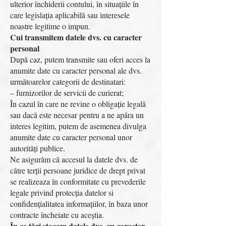
ulterior închiderii contului, în situațiile în
care legislația aplicabilă sau interesele
noastre legitime o impun.
Cui transmitem datele dvs. cu caracter
personal
După caz, putem transmite sau oferi acces la
anumite date cu caracter personal ale dvs.
următoarelor categorii de destinatari:
– furnizorilor de servicii de curierat;
În cazul în care ne revine o obligație legală
sau dacă este necesar pentru a ne apăra un
interes legitim, putem de asemenea divulga
anumite date cu caracter personal unor
autorități publice.
Ne asigurăm că accesul la datele dvs. de
către terții persoane juridice de drept privat
se realizeaza în conformitate cu prevederile
legale privind protecția datelor si
confidențialitatea informațiilor, în baza unor
contracte încheiate cu aceștia.
În ce țări stocam datele dvs. cu caracter