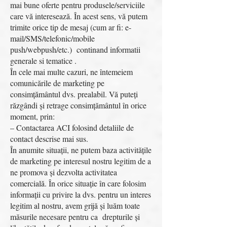
mai bune oferte pentru produsele/serviciile
care vă interesează. În acest sens, vă putem
trimite orice tip de mesaj (cum ar fi: e-
mail/SMS/telefonic/mobile
push/webpush/etc.) continand informatii
generale si tematice .
În cele mai multe cazuri, ne întemeiem
comunicările de marketing pe
consimțământul dvs. prealabil. Vă puteți
răzgândi și retrage consimțământul în orice
moment, prin:
– Contactarea ACI folosind detaliile de
contact descrise mai sus.
În anumite situații, ne putem baza activitățile
de marketing pe interesul nostru legitim de a
ne promova și dezvolta activitatea
comercială. În orice situație în care folosim
informații cu privire la dvs. pentru un interes
legitim al nostru, avem grijă și luăm toate
măsurile necesare pentru ca drepturile și