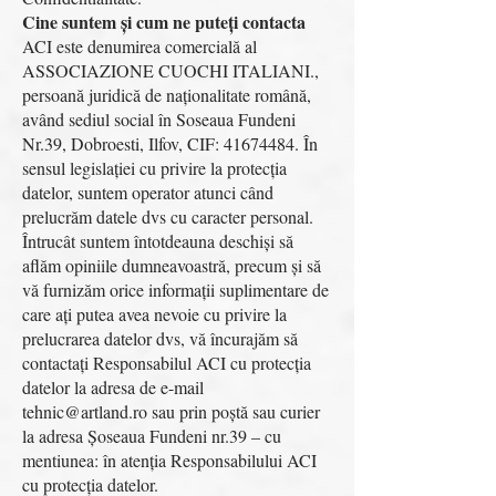
Cine suntem și cum ne puteți contacta
ACI este denumirea comercială al
ASSOCIAZIONE CUOCHI ITALIANI.,
persoană juridică de naționalitate română,
având sediul social în Soseaua Fundeni
Nr.39, Dobroesti, Ilfov, CIF:
41674484
. În
sensul legislației cu privire la protecția
datelor, suntem operator atunci când
prelucrăm datele dvs cu caracter personal.
Întrucât suntem întotdeauna deschiși să
aflăm opiniile dumneavoastră, precum și să
vă furnizăm orice informații suplimentare de
care ați putea avea nevoie cu privire la
prelucrarea datelor dvs, vă încurajăm să
contactați Responsabilul ACI cu protecția
datelor la adresa de e-mail
tehnic@artland.ro
sau prin poștă sau curier
la adresa Șoseaua Fundeni nr.39 – cu
mentiunea: în atenția Responsabilului ACI
cu protecția datelor.