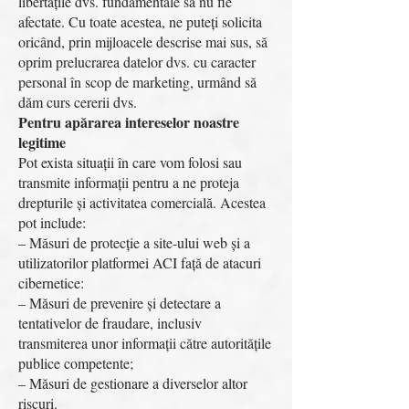
libertățile dvs. fundamentale să nu fie
afectate. Cu toate acestea, ne puteți solicita
oricând, prin mijloacele descrise mai sus, să
oprim prelucrarea datelor dvs. cu caracter
personal în scop de marketing, urmând să
dăm curs cererii dvs.
Pentru apărarea intereselor noastre
legitime
Pot exista situații în care vom folosi sau
transmite informații pentru a ne proteja
drepturile și activitatea comercială. Acestea
pot include:
– Măsuri de protecție a site-ului web și a
utilizatorilor platformei ACI față de atacuri
cibernetice:
– Măsuri de prevenire și detectare a
tentativelor de fraudare, inclusiv
transmiterea unor informații către autoritățile
publice competente;
– Măsuri de gestionare a diverselor altor
riscuri.