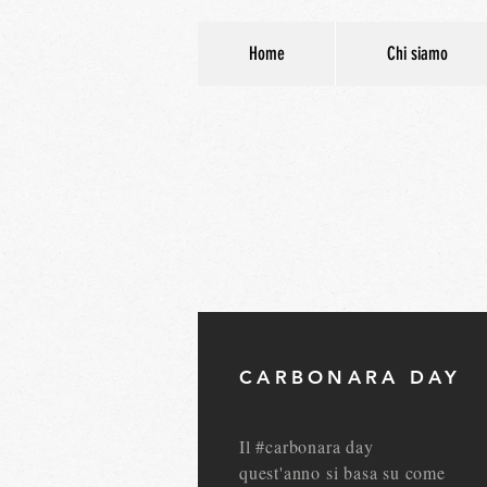
Home
Chi siamo
CARBONARA DAY
Il #carbonara day
quest'anno si basa su come