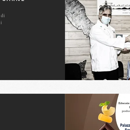
 di
i
E