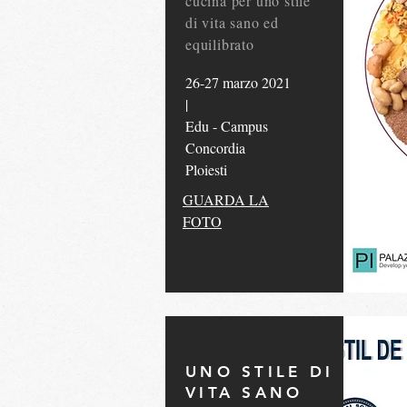
cucina per uno stile
di vita sano ed
equilibrato
26-27 marzo 2021
|
Edu - Campus
Concordia
Ploiesti
GUARDA LA
FOTO
UNO STILE DI
VITA SANO