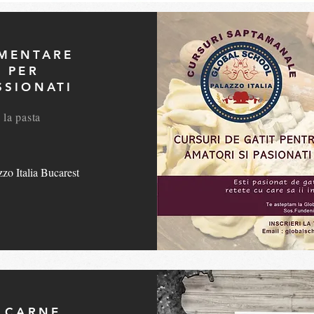
IMENTARE
A PER
SSIONATI
 la pasta
zo Italia Bucarest
I CARNE