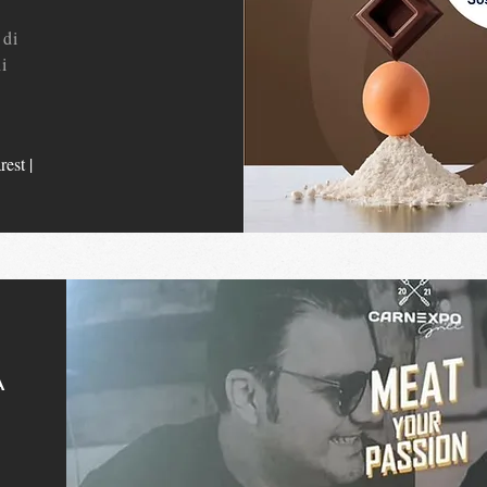
 di
i
est |
A