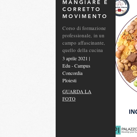
MANGIARE E
CORRETTO
MOVIMENTO
Corso di formazione
professionale, in un
campo affascinante,
quello della cucina
3 aprile 2021 |
Edu - Campus
Concordia
Ploiesti
GUARDA LA
FOTO