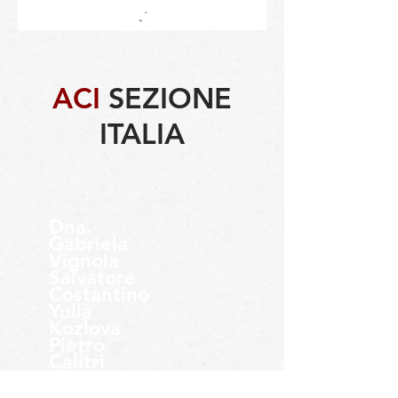
ACI
SEZIONE
ITALIA
Dna.
Gabriela
Vignola
Salvatore
Costantino
Yulia
Kozlova
Pietro
Calitri